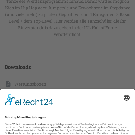
Tänze des Welttanzprogramms hinaus. Damit wird es möglich
Kids im Hip Hop oder Jumpstyle und Erwachsene im Stepdance
(und viele mehr) zu prüfen. Geprüft wird in 4 Kategorien: 3 Basis
Level + dem Top-Level. Hier werden alle Tanzschüler, die Ihr
Einverständnis dazu geben in der IDL Hall of Fame
veröffentlicht.
Downloads
Wertungsbogen
tanzen.de